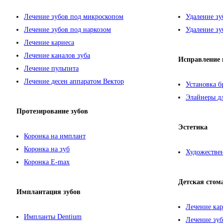
Лечение зубов под микроскопом
Удаление зу
Лечение зубов под наркозом
Удаление зу
Лечение кариеса
Лечение каналов зуба
Исправление 
Лечение пульпита
Лечение десен аппаратом Вектор
Установка б
Элайнеры дл
Протезирование зубов
Эстетика
Коронка на имплант
Коронка на зуб
Художествен
Коронка E-max
Детская стом
Имплантация зубов
Лечение кар
Импланты Dentium
Лечение зуб