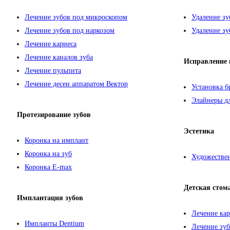
Лечение зубов под микроскопом
Удаление зу
Лечение зубов под наркозом
Удаление зу
Лечение кариеса
Лечение каналов зуба
Исправление 
Лечение пульпита
Лечение десен аппаратом Вектор
Установка б
Элайнеры дл
Протезирование зубов
Эстетика
Коронка на имплант
Коронка на зуб
Художествен
Коронка E-max
Детская стом
Имплантация зубов
Лечение кар
Импланты Dentium
Лечение зуб