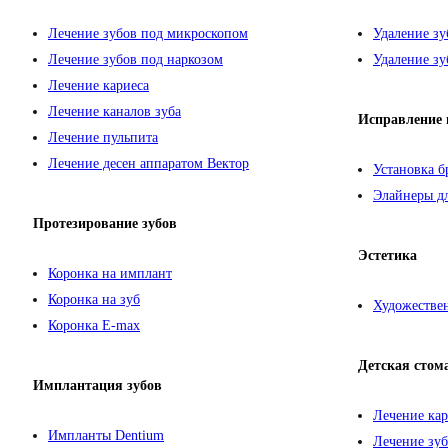
Лечение зубов под микроскопом
Удаление зу
Лечение зубов под наркозом
Удаление зу
Лечение кариеса
Лечение каналов зуба
Исправление 
Лечение пульпита
Лечение десен аппаратом Вектор
Установка б
Элайнеры дл
Протезирование зубов
Эстетика
Коронка на имплант
Коронка на зуб
Художествен
Коронка E-max
Детская стом
Имплантация зубов
Лечение кар
Импланты Dentium
Лечение зуб