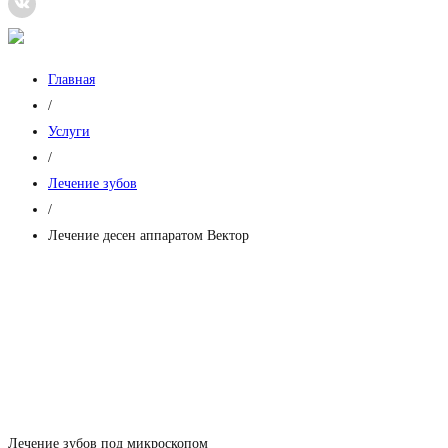
Главная
/
Услуги
/
Лечение зубов
/
Лечение десен аппаратом Вектор
Лечение десен аппаратом Вектор
Комплексное лечение заболеваний десен
Новейшее оборудование высокого класса
Процедура поможет избавиться от воспаления
запись на прием
Лечение зубов под микроскопом