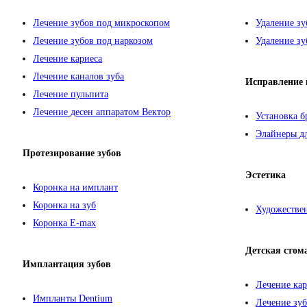
Лечение зубов под микроскопом
Удаление зу
Лечение зубов под наркозом
Удаление зу
Лечение кариеса
Лечение каналов зуба
Исправление 
Лечение пульпита
Лечение десен аппаратом Вектор
Установка б
Элайнеры дл
Протезирование зубов
Эстетика
Коронка на имплант
Коронка на зуб
Художествен
Коронка E-max
Детская стом
Имплантация зубов
Лечение кар
Импланты Dentium
Лечение зуб