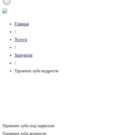
Главная
/
Услуги
/
Хирургия
/
Удаление зуба мудрости
Удаление зуба мудрости
Индивидуально подбираем анестетик
Предварительно делаем прицельный рентген-снимок
запись на прием
Удаление зуба под наркозом
Удаление зуба мудрости