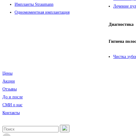
Импланты Straumann
Лечение пул
Одномоментная имплантация
Диагностика
Гигиена поло
Чистка зубо
Цены
Акции
Отзывы
До и после
CМИ о нас
Контакты