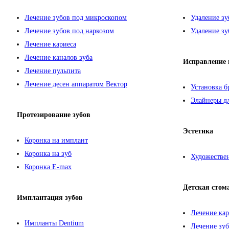
Лечение зубов под микроскопом
Удаление зу
Лечение зубов под наркозом
Удаление зу
Лечение кариеса
Лечение каналов зуба
Исправление 
Лечение пульпита
Лечение десен аппаратом Вектор
Установка б
Элайнеры дл
Протезирование зубов
Эстетика
Коронка на имплант
Коронка на зуб
Художествен
Коронка E-max
Детская стом
Имплантация зубов
Лечение кар
Импланты Dentium
Лечение зуб