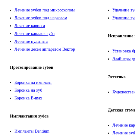
Лечение зубов под микроскопом
Удаление зу
Лечение зубов под наркозом
Удаление зу
Лечение кариеса
Лечение каналов зуба
Исправление 
Лечение пульпита
Лечение десен аппаратом Вектор
Установка б
Элайнеры дл
Протезирование зубов
Эстетика
Коронка на имплант
Коронка на зуб
Художествен
Коронка E-max
Детская стом
Имплантация зубов
Лечение кар
Импланты Dentium
Лечение зуб