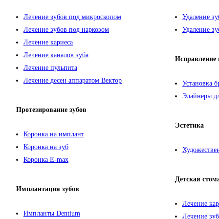
Лечение зубов под микроскопом
Удаление зу
Лечение зубов под наркозом
Удаление зу
Лечение кариеса
Лечение каналов зуба
Исправление 
Лечение пульпита
Лечение десен аппаратом Вектор
Установка б
Элайнеры дл
Протезирование зубов
Эстетика
Коронка на имплант
Коронка на зуб
Художествен
Коронка E-max
Детская стом
Имплантация зубов
Лечение кар
Импланты Dentium
Лечение зуб