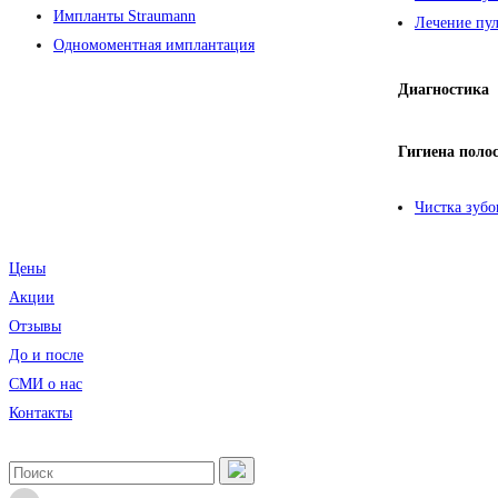
Импланты Straumann
Лечение пул
Одномоментная имплантация
Диагностика
Гигиена поло
Чистка зубо
Цены
Акции
Отзывы
До и после
CМИ о нас
Контакты