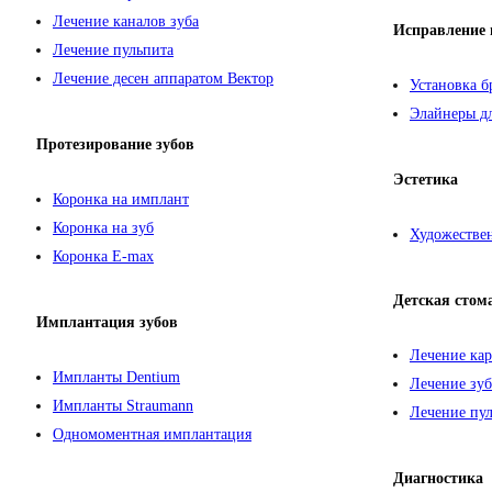
Лечение каналов зуба
Исправление 
Лечение пульпита
Лечение десен аппаратом Вектор
Установка б
Элайнеры дл
Протезирование зубов
Эстетика
Коронка на имплант
Коронка на зуб
Художествен
Коронка E-max
Детская стом
Имплантация зубов
Лечение кар
Импланты Dentium
Лечение зуб
Импланты Straumann
Лечение пул
Одномоментная имплантация
Диагностика