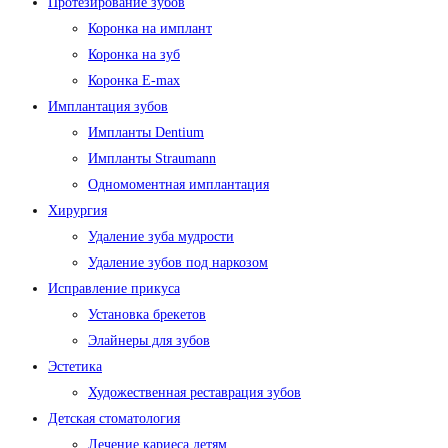
Протезирование зубов
Коронка на имплант
Коронка на зуб
Коронка E-max
Имплантация зубов
Импланты Dentium
Импланты Straumann
Одномоментная имплантация
Хирургия
Удаление зуба мудрости
Удаление зубов под наркозом
Исправление прикуса
Установка брекетов
Элайнеры для зубов
Эстетика
Художественная реставрация зубов
Детская стоматология
Лечение кариеса детям