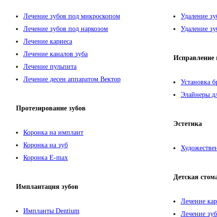
Лечение зубов под микроскопом
Удаление зу
Лечение зубов под наркозом
Удаление зу
Лечение кариеса
Лечение каналов зуба
Исправление 
Лечение пульпита
Лечение десен аппаратом Вектор
Установка б
Элайнеры дл
Протезирование зубов
Эстетика
Коронка на имплант
Коронка на зуб
Художествен
Коронка E-max
Детская стом
Имплантация зубов
Лечение кар
Импланты Dentium
Лечение зуб